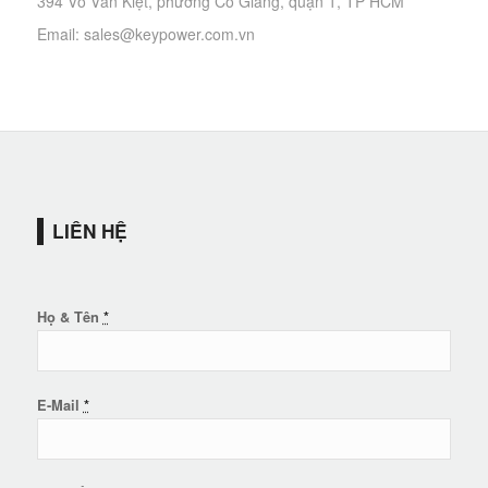
394 Võ Văn Kiệt, phường Cô Giang, quận 1, TP HCM
Email: sales@keypower.com.vn
LIÊN HỆ
Họ & Tên
*
E-Mail
*