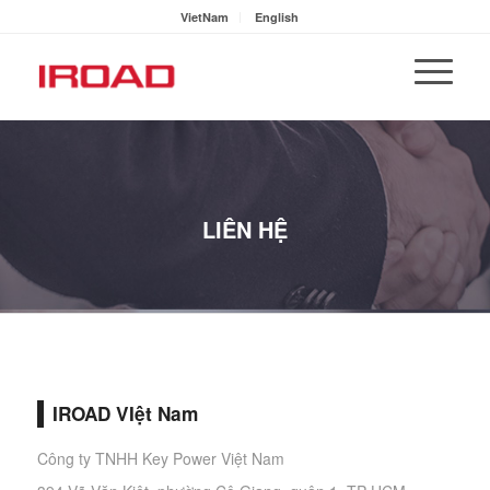
VietNam
English
LIÊN HỆ
IROAD VIệt Nam
Công ty TNHH Key Power Việt Nam