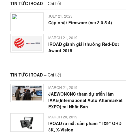
TIN TỨC IROAD
–
Chi tiết
JULY 21, 2023
Cập nhật Firmware (ver.3.0.5.4)
MARCH 21, 2019
IROAD giành giải thưởng Red-Dot
Award 2018
TIN TỨC IROAD
–
Chi tiết
MARCH 21, 2019
JAEWONCNC tham dự triển lãm
IAAE(International Auto Aftermarket
EXPO) tại Nhật Bản
MARCH 20, 2019
IROAD ra mắt sản phẩm “TX9” QHD
3K, X-Vision